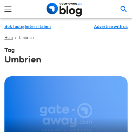
Sök
Sök fastigheter i Italien
Advertise with us
Hem
/
Umbrien
Tag
Umbrien