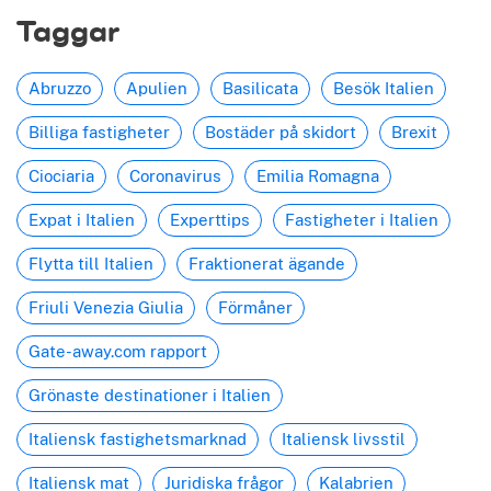
Taggar
Abruzzo
Apulien
Basilicata
Besök Italien
Billiga fastigheter
Bostäder på skidort
Brexit
Ciociaria
Coronavirus
Emilia Romagna
Expat i Italien
Experttips
Fastigheter i Italien
Flytta till Italien
Fraktionerat ägande
Friuli Venezia Giulia
Förmåner
Gate-away.com rapport
Grönaste destinationer i Italien
Italiensk fastighetsmarknad
Italiensk livsstil
Italiensk mat
Juridiska frågor
Kalabrien