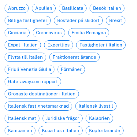
Abruzzo
Apulien
Basilicata
Besök Italien
Billiga fastigheter
Bostäder på skidort
Brexit
Ciociaria
Coronavirus
Emilia Romagna
Expat i Italien
Experttips
Fastigheter i Italien
Flytta till Italien
Fraktionerat ägande
Friuli Venezia Giulia
Förmåner
Gate-away.com rapport
Grönaste destinationer i Italien
Italiensk fastighetsmarknad
Italiensk livsstil
Italiensk mat
Juridiska frågor
Kalabrien
Kampanien
Köpa hus i Italien
Köpförfarande