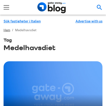
Sök
Sök fastigheter i Italien
Advertise with us
Hem
/
Medelhavsdiet
Tag
Medelhavsdiet