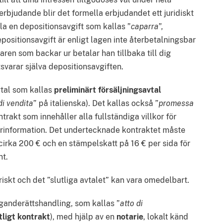
erbjudande blir det formella erbjudandet ett juridiskt
a en depositionsavgift som kallas ”
caparra
”,
positionsavgift är enligt lagen inte återbetalningsbar
aren som backar ur betalar han tillbaka till dig
svarar själva depositionsavgiften.
vtal som kallas
preliminärt försäljningsavtal
di vendita
” på italienska). Det kallas också ”
promessa
ontrakt som innehåller alla fullständiga villkor för
terinformation. Det undertecknade kontraktet måste
 cirka 200 € och en stämpelskatt på 16 € per sida för
nt.
riskt och det ”slutliga avtalet” kan vara omedelbart.
 äganderättshandling, som kallas ”
atto di
tligt kontrakt
), med hjälp av en
notarie
, lokalt känd