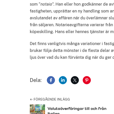
som ”
notaio
”. Han eller hon godkänner de avt
fastigheten, upprättar en ny handling som a
avslutandet av affären när du överlämnar slu
från säljaren. Notarieavgifterna varierar från
köpeskilling. Hans eller hennes tjänster är my
Det finns vanligtvis många variationer i fas
brukar följa detta mönster i de flesta delar a
ljus över vad du kan förvänta dig när du ger d
Dela:
Dela på Facebook
Dela på LinkedIn
Dela på X
Dela på Pinter
← FÖREGÅENDE INLÄGG
Valutaöverföringar till och från
Italien