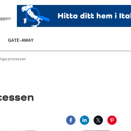
loggen
GATE-AWAY
sliga processen
cessen
Dela på Facebook
Dela på LinkedIn
Dela på X
Dela på 