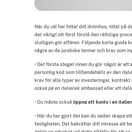
När du väl har hittat ditt drömhus, tittat på d
det viktigt att först förstå den rättsliga proc
slutligen gör affären. Följande korta guide ko
några av de juridiska termer och krav som in
• Det första steget innan du gör något är att
personlig kod
som tillhandahålls av den ita
krav för alla typer av investeringar, kontrakt
också på en italiensk ambassad eller ett ital
• Du måste också
öppna ett konto i en italie
• När du har gjort det kan du sedan skapa et
fastigheten. Det bekräftar ditt intresse att be
anlita en advokat vid detta tillfälle för att se