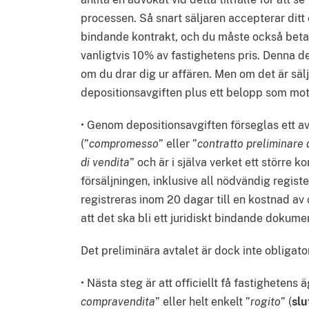
processen. Så snart säljaren accepterar ditt 
bindande kontrakt, och du måste också betal
vanligtvis 10% av fastighetens pris. Denna de
om du drar dig ur affären. Men om det är sälj
depositionsavgiften plus ett belopp som mot
• Genom depositionsavgiften förseglas ett a
(”
compromesso
” eller ”
contratto preliminare 
di vendita
” och är i själva verket ett större k
försäljningen, inklusive all nödvändig regis
registreras inom 20 dagar till en kostnad av
att det ska bli ett juridiskt bindande dokume
Det preliminära avtalet är dock inte obligato
• Nästa steg är att officiellt få fastighetens
compravendita
” eller helt enkelt ”
rogito
” (
slu