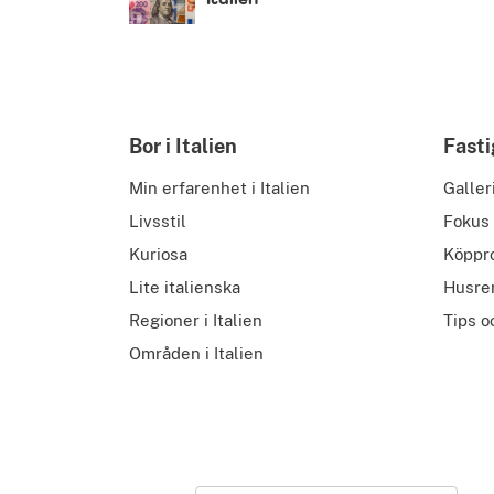
Bor i Italien
Fasti
Min erfarenhet i Italien
Galler
Livsstil
Fokus
Kuriosa
Köppr
Lite italienska
Husre
Regioner i Italien
Tips o
Områden i Italien