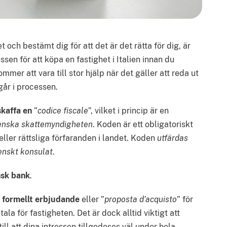
et och bestämt dig för att det är det rätta för dig, är
essen för att köpa en fastighet i Italien innan du
mmer att vara till stor hjälp när det gäller att reda ut
går i processen.
skaffa en
”
codice fiscale
”, vilket i princip är en
lienska skattemyndigheten
. Koden är ett obligatoriskt
 eller rättsliga förfaranden i landet. Koden
utfärdas
ienskt konsulat
.
nsk bank
.
t
formellt erbjudande
eller ”
proposta d’acquisto
” för
tala för fastigheten. Det är dock alltid viktigt att
 till att dina intressen tillgodoses väl under hela