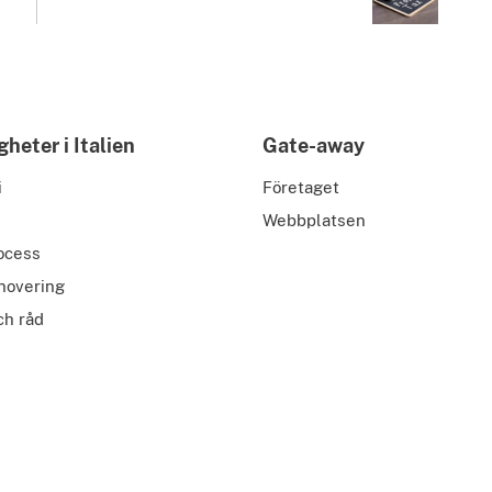
gheter i Italien
Gate-away
i
Företaget
Webbplatsen
ocess
novering
ch råd