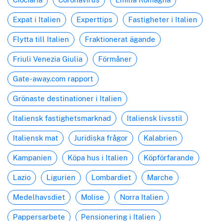
Expat i Italien
Experttips
Fastigheter i Italien
Flytta till Italien
Fraktionerat ägande
Friuli Venezia Giulia
Förmåner
Gate-away.com rapport
Grönaste destinationer i Italien
Italiensk fastighetsmarknad
Italiensk livsstil
Italiensk mat
Juridiska frågor
Kalabrien
Kampanien
Köpa hus i Italien
Köpförfarande
Lazio
Ligurien
Lombardiet
Marche
Medelhavsdiet
Molise
Norra Italien
Pappersarbete
Pensionering i Italien