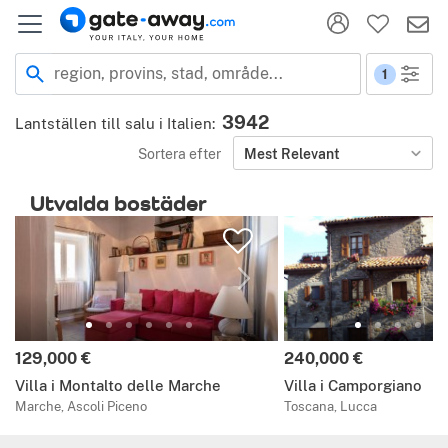
Plats
region, provins, stad, område...
1
3942
Lantställen till salu i Italien
:
Sortera efter
Mest Relevant
Utvalda bostäder
Pris:
Pris:
129,000 €
240,000 €
Villa i Montalto delle Marche
Villa i Camporgiano
Marche, Ascoli Piceno
Toscana, Lucca