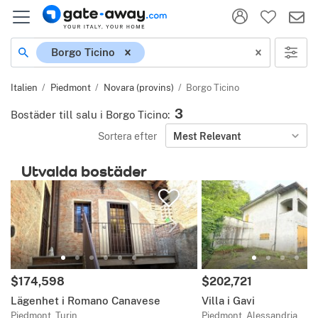
Plats
Borgo Ticino
Italien
Piedmont
Novara (provins)
Borgo Ticino
3
Bostäder till salu i Borgo Ticino
:
Sortera efter
Mest Relevant
Utvalda bostäder
Pris:
Pris:
$174,598
$202,721
Lägenhet i Romano Canavese
Villa i Gavi
Piedmont, Turin
Piedmont, Alessandria