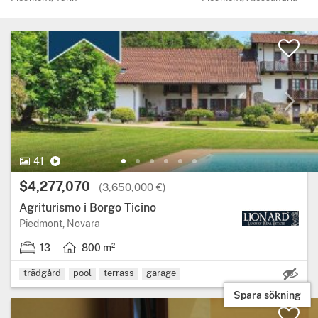
41 Bilder.
Video
41
Pris:
$4,277,070
(3,650,000 €)
Agriturismo i Borgo Ticino
Region: Piedmont, provins: Novara.
Piedmont, Novara
13
800 m²
13 sovrum.
Boarea: 800 kvadratmeter.
trädgård
pool
terrass
garage
Spara sökning