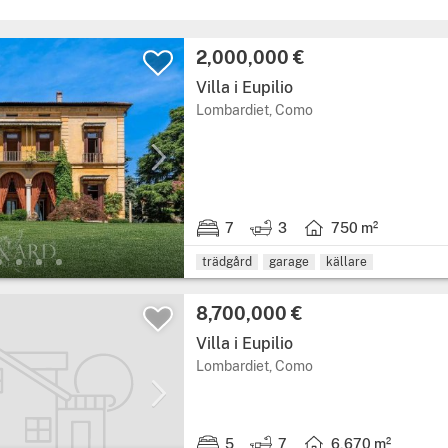
2,000,000 €
Villa i Eupilio
Lombardiet, Como
7
3
750 m²
trädgård
garage
källare
8,700,000 €
Villa i Eupilio
Lombardiet, Como
5
7
6,670 m²