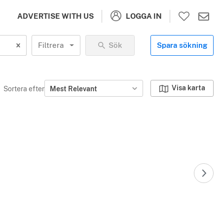
LOGGA IN
ADVERTISE WITH US
Filtrera
Sök
Spara sökning
Visa karta
Sortera efter
Mest Relevant