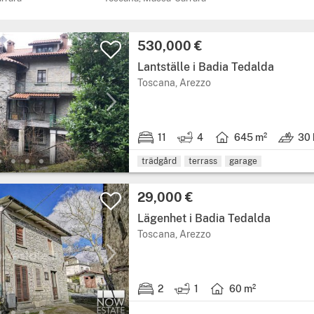
Pris:
530,000 €
Lantställe i Badia Tedalda
Region: Toscana, provin
Toscana, Arezzo
11
4
645 m²
30 
11 sovrum.
4 badrum.
Boarea: 645 kvadratm
Mark: 3
trädgård
terrass
garage
Pris:
29,000 €
Lägenhet i Badia Tedalda
Region: Toscana, provin
Toscana, Arezzo
2
1
60 m²
2 sovrum.
1 badrum.
Boarea: 60 kvadratmet