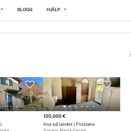
BLOGG
HJÄLP
Pris:
105,000 €
i
Hus på landet i Fivizzano
rrara
Toscana, Massa-Carrara