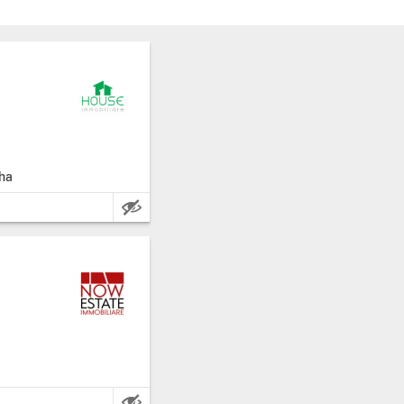
s: Arezzo.
ha
eter.
0 ha.
s: Arezzo.
er.