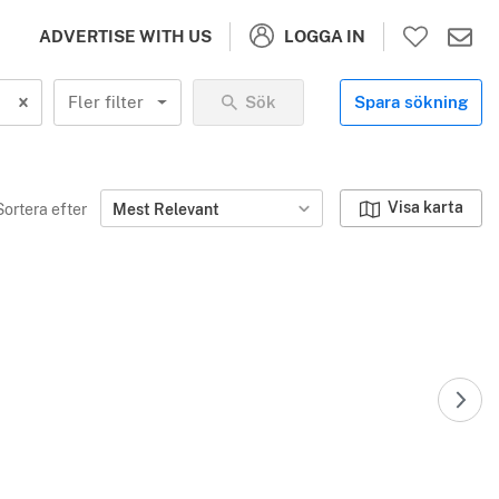
LOGGA IN
ADVERTISE WITH US
Fler filter
Sök
Spara sökning
Visa karta
Sortera efter
Mest Relevant