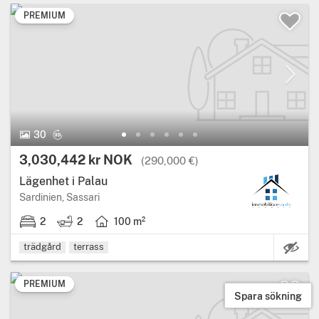
PREMIUM
30
3,030,442 kr NOK
(290,000 €)
Lägenhet i Palau
Sardinien, Sassari
2
2
100 m²
Eg
trädgård
terrass
PREMIUM
Spara sökning