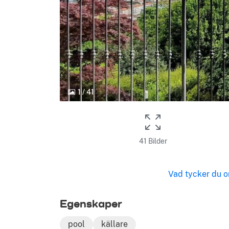
1
/
41
41 Bilder
Vad tycker du o
Egenskaper
pool
källare