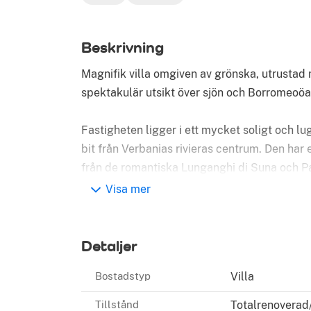
Beskrivning
Magnifik villa omgiven av grönska, utrustad
spektakulär utsikt över sjön och Borromeoöa
Fastigheten ligger i ett mycket soligt och l
bit från Verbanias rivieras centrum. Den har
från de romantiska Lunganghi di Suna och P
Visa mer
Fastigheten består av en villa i två våningar
garage för fyra bilar, flera extra parkerings
grönska i en magnifik och välskött park, me
Detaljer
omgivande landskapet.
Bostadstyp
Villa
Bottenvåning: elegant ingång, stort vardags
kök med skafferi, gästservice och en fantast
Tillstånd
Totalrenoverad/