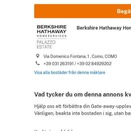
Namn och Efternamn
Begä
E-post
Berkshire Hathaway Hom
Telefon (inklusive landskod)
Via Domenico Fontana, 1 , Como, COMO
Jag godkänner era
Användarvillkor
och er
Integri
+39 031 263191 / +39 02 84929202
Vänligen skicka mig de bästa bostäderna i Italien
Visa alla bostäder från denna mäklare
Användarvillkor
Identify
Vad tycker du om denna annons kv
Hjälp oss att förbättra din Gate-away-uppl
Vänligen, beakta inte bostaden i sig, utan ba