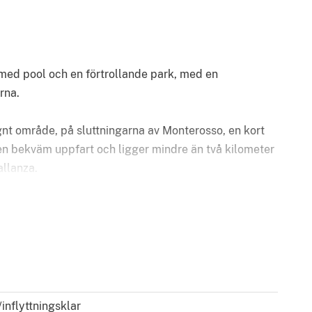
 med pool och en förtrollande park, med en
rna.
ugnt område, på sluttningarna av Monterosso, en kort
 en bekväm uppfart och ligger mindre än två kilometer
allanza.
, plus en vindsvåning, byggd 2001. Inkluderar ett
platser och en helt privat poolområde, omgivet av
d fantastisk utsikt över Borromeobukten och det
rum med två eldstäder, stor matsal med öppen spis,
isk pergola med externt bord, loggia med utsikt över
inflyttningsklar