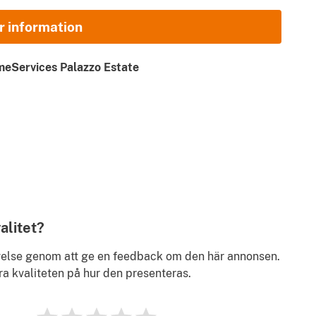
r information
eServices Palazzo Estate
tetspolicy
.
, såväl som nyheter, tips och råd från Gate-away.com
alitet?
evelse genom att ge en feedback om den här annonsen.
ra kvaliteten på hur den presenteras.
1
2
3
4
5
Betyg
0