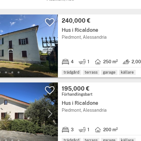
Pris:
240,000 €
Hus i Ricaldone
Region: Piedmont,
Piedmont, Alessandria
4
1
250 m²
2,00
4 sovrum.
1 badrum.
Boarea: 250 kvadratme
Mark: 2,
trädgård
terrass
garage
källare
Pris:
195,000 €
Förhandlingsbart
Hus i Ricaldone
Region: Piedmont,
Piedmont, Alessandria
3
1
200 m²
3 sovrum.
1 badrum.
Boarea: 200 kvadratme
trädgård
terrass
garage
källare