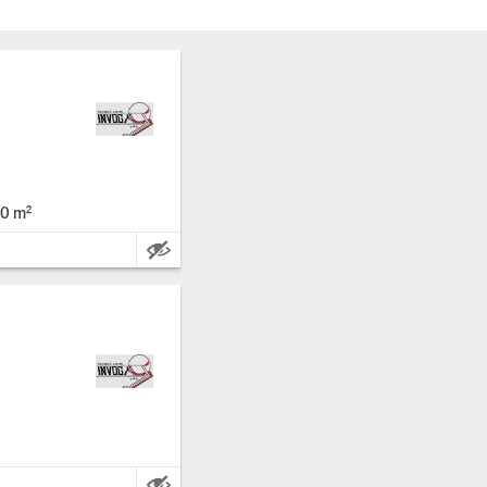
 provins: Alessandria.
0 m²
ter.
000 m².
 provins: Alessandria.
ter.