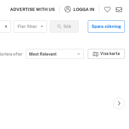
LOGGA IN
ADVERTISE WITH US
Fler filter
Sök
Spara sökning
Visa karta
Sortera efter
Mest Relevant