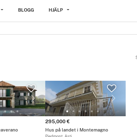
BLOGG
HJÄLP
Pris:
295,000 €
caverano
Hus på landet i Montemagno
Piedmont, Asti