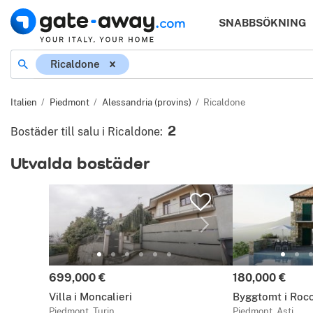
SNABBSÖKNING
Plats
Ricaldone
Italien
Piedmont
Alessandria (provins)
Ricaldone
2
Bostäder till salu i Ricaldone
:
Utvalda bostäder
Pris:
Pris:
699,000 €
180,000 €
Villa i Moncalieri
Byggtomt i Roc
Piedmont, Turin
Piedmont, Asti