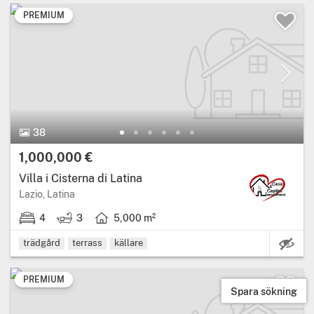
PREMIUM
38
1,000,000 €
Villa i Cisterna di Latina
Lazio, Latina
4
3
5,000 m²
Eg
trädgård
terrass
källare
PREMIUM
Spara sökning