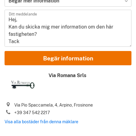
Begär mer information
Ditt meddelande
Namn och Efternamn
Begär information
E-post
Via Romana Srls
Telefon (inklusive landskod)
Via Pio Spaccamela, 4, Arpino, Frosinone
Jag godkänner era
Användarvillkor
och er
Integritetspolicy
+39 347 542 2217
Vänligen skicka mig de bästa bostäderna i Italien, såväl som
Visa alla bostäder från denna mäklare
.
nyheter, tips och råd från Gate-away.com
Användarvillkor
Identify