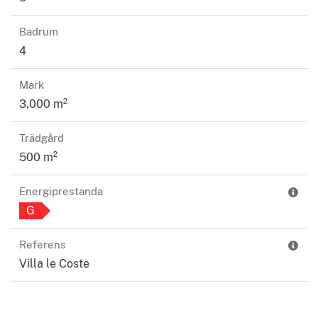
garage, en dubbel veranda och en extern trappa
till första våningen. Första våningen är husets
Badrum
huvudvåning där det finns en stor hall, ett
4
arbetsrum, ett fantastiskt dubbelrum med en
Mark
magnifik stor terrass, ett kök och matsal med
3,000 m²
öppen spis och balkong, ett badrum:
sedan leder en korridor till sovrummet på golvet
Trädgård
där det finns ett dubbelrum med eget badrum,
500 m²
ytterligare ett dubbelrum, enkelrum och slutligen
ett badrum med dusch.
Energiprestanda
ATTIC-våningen består av ett annat stort
G
vardagsrum med balkong, ytterligare ett kök med
balkong, ett badrum med dusch, ett sovrum med
Referens
dubbelsäng, ett enkelrum och 4 små rum som kan
Villa le Coste
konfigureras för olika ändamål.