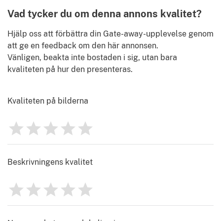
Vad tycker du om denna annons kvalitet?
Hjälp oss att förbättra din Gate-away-upplevelse genom
att ge en feedback om den här annonsen.
Vänligen, beakta inte bostaden i sig, utan bara
kvaliteten på hur den presenteras.
Kvaliteten på bilderna
1
2
3
4
5
Betyg
0
Beskrivningens kvalitet
1
2
3
4
5
Betyg
0