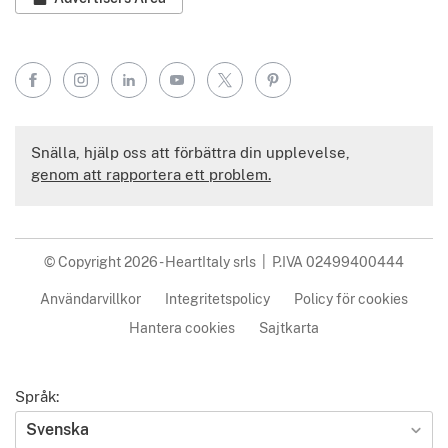
Facebook
Instagram
LinkedIn
YouTube
X
Pinterest
Snälla, hjälp oss att förbättra din upplevelse,
genom att rapportera ett problem.
© Copyright 2026 - HeartItaly srls | P.IVA 02499400444
Användarvillkor
Integritetspolicy
Policy för cookies
Hantera cookies
Sajtkarta
Språk:
Svenska