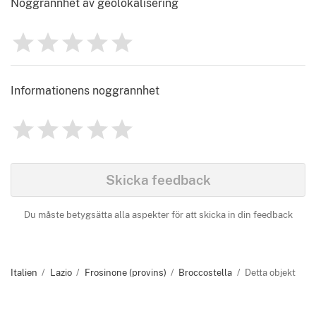
Noggrannhet av geolokalisering
1
2
3
4
5
Betyg
0
Informationens noggrannhet
1
2
3
4
5
Betyg
0
Identify
Skicka feedback
Du måste betygsätta alla aspekter för att skicka in din feedback
Italien
Lazio
Frosinone (provins)
Broccostella
Detta objekt