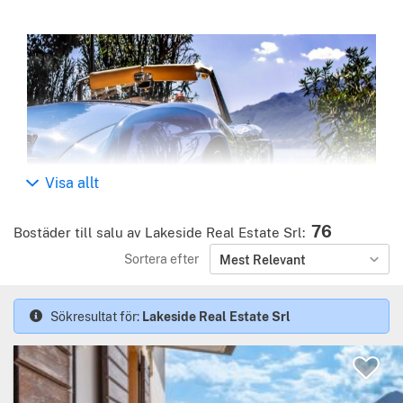
Visa allt
76
Bostäder till salu av Lakeside Real Estate Srl
:
Lakeside är en fastighetsbyrå som verkar vid Comosjön
Sortera efter
Mest Relevant
utsågs
som Italiens bästa fastighetsbyrå för enskilda
kontor vid European Property Awards 2019/2020
.
Sökresultat för:
Lakeside Real Estate Srl
Vi är det mest och bäst utvärderade fastighetsmärket i
området online: våra kunders ord är det bästa beviset på
kvaliteten på vårt arbete.